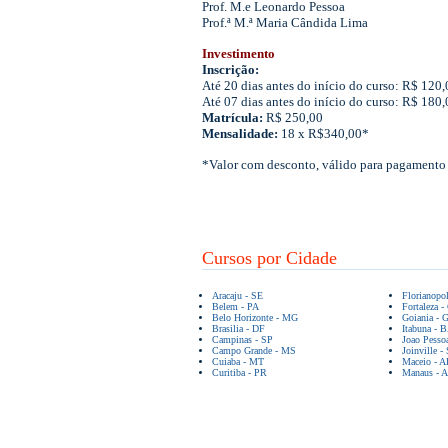
Prof. M.e Leonardo Pessoa
Prof.ª M.ª Maria Cândida Lima
Investimento
Inscrição:
Até 20 dias antes do início do curso: R$ 120,
Até 07 dias antes do início do curso: R$ 180,
Matrícula:
R$ 250,00
Mensalidade:
18 x R$340,00*
*Valor com desconto, válido para pagamento 
Cursos por Cidade
Aracaju - SE
Florianopo
Belem - PA
Fortaleza -
Belo Horizonte - MG
Goiania - 
Brasilia - DF
Itabuna - 
Campinas - SP
Joao Pesso
Campo Grande - MS
Joinville -
Cuiaba - MT
Maceio - A
Curitiba - PR
Manaus - 