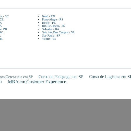
lis - SC
Natal - RN
 CE
Porto Alegre - RS
GO
Recife - PE
BA
Rio De Janeiro - RJ
a - PB
Salvador - BA
 SC
Sao Jose Dos Campos - SP
L
Sao Paulo - SP
AM
Vitoria - ES
sos Gerenciais em SP
Curso de Pedagogia em SP
Curso de Logística em S
MBA em Customer Experience
D