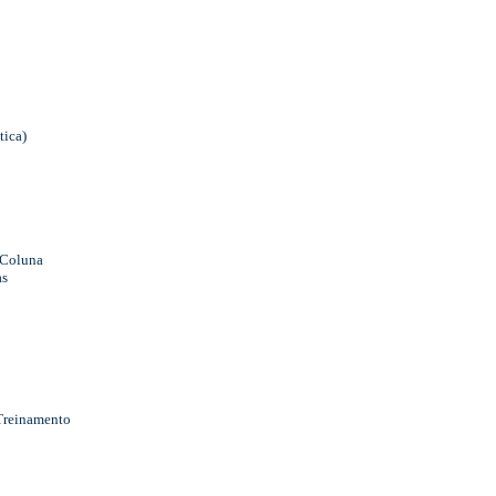
tica)
 Coluna
as
Treinamento