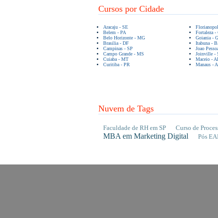
Cursos por Cidade
Aracaju - SE
Florianopo
Belem - PA
Fortaleza -
Belo Horizonte - MG
Goiania - 
Brasilia - DF
Itabuna - 
Campinas - SP
Joao Pesso
Campo Grande - MS
Joinville -
Cuiaba - MT
Maceio - A
Curitiba - PR
Manaus - 
Nuvem de Tags
Faculdade de RH em SP
Curso de Proces
MBA em Marketing Digital
Pós EA