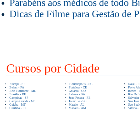
Parabéns aos médicos de todo Br
Dicas de Filme para Gestão de P
Cursos por Cidade
Aracaju - SE
Florianopolis - SC
Natal - 
Belem - PA
Fortaleza - CE
Porto Ale
Belo Horizonte - MG
Goiania - GO
Recife - 
Brasilia - DF
Itabuna - BA
Rio De Ja
Campinas - SP
Joao Pessoa - PB
Salvador
Campo Grande - MS
Joinville - SC
Sao Jose
Cuiaba - MT
Maceio - AL
Sao Paul
Curitiba - PR
Manaus - AM
Vitoria -