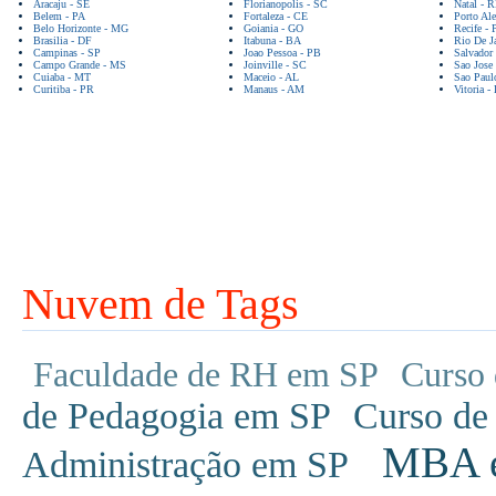
Aracaju - SE
Florianopolis - SC
Natal - 
Belem - PA
Fortaleza - CE
Porto Ale
Belo Horizonte - MG
Goiania - GO
Recife - 
Brasilia - DF
Itabuna - BA
Rio De Ja
Campinas - SP
Joao Pessoa - PB
Salvador
Campo Grande - MS
Joinville - SC
Sao Jose
Cuiaba - MT
Maceio - AL
Sao Paul
Curitiba - PR
Manaus - AM
Vitoria -
Nuvem de Tags
Faculdade de RH em SP
Curso 
de Pedagogia em SP
Curso de
MBA em
Administração em SP