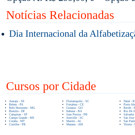
Notícias Relacionadas
Dia Internacional da Alfabetizaç
Cursos por Cidade
Aracaju - SE
Florianopolis - SC
Natal - 
Belem - PA
Fortaleza - CE
Porto Ale
Belo Horizonte - MG
Goiania - GO
Recife - 
Brasilia - DF
Itabuna - BA
Rio De Ja
Campinas - SP
Joao Pessoa - PB
Salvador
Campo Grande - MS
Joinville - SC
Sao Jose
Cuiaba - MT
Maceio - AL
Sao Paul
Curitiba - PR
Manaus - AM
Vitoria -