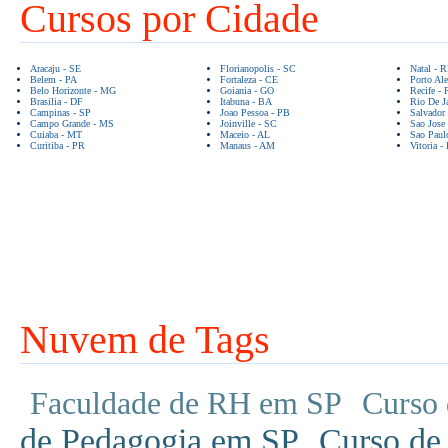
Cursos por Cidade
Aracaju - SE
Florianopolis - SC
Natal - 
Belem - PA
Fortaleza - CE
Porto Ale
Belo Horizonte - MG
Goiania - GO
Recife - 
Brasilia - DF
Itabuna - BA
Rio De Ja
Campinas - SP
Joao Pessoa - PB
Salvador
Campo Grande - MS
Joinville - SC
Sao Jose
Cuiaba - MT
Maceio - AL
Sao Paul
Curitiba - PR
Manaus - AM
Vitoria -
Nuvem de Tags
Faculdade de RH em SP
Curso 
de Pedagogia em SP
Curso de