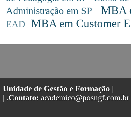
MBA em
Administração em SP
MBA em Customer Ex
EAD
Unidade de Gestão e Formação
|
| .
Contato:
academico@posugf.com.br