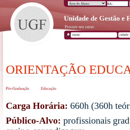
Unidade de Gestão e
Procure seu curso:
ORIENTAÇÃO EDUC
Pós-Graduação
Educação
Carga Horária:
660h (360h teór
Público-Alvo:
profissionais gra