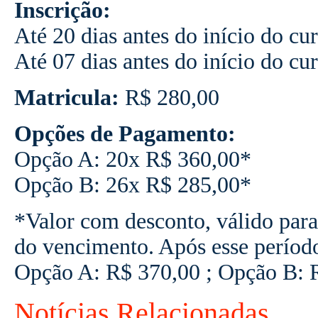
Inscrição:
Até
20
dias
antes
do
início
do
cur
Até
07
dias
antes
do
início
do
cur
Matricula:
R$
280,00
Opções
de
Pagamento:
Opção
A:
20
x
R$
360,00*
Opção
B:
26x
R$
285,00*
*Valor com desconto, válido para
do vencimento. Após esse períod
Opção A: R$ 370,00 ; Opção B: 
Notícias Relacionadas