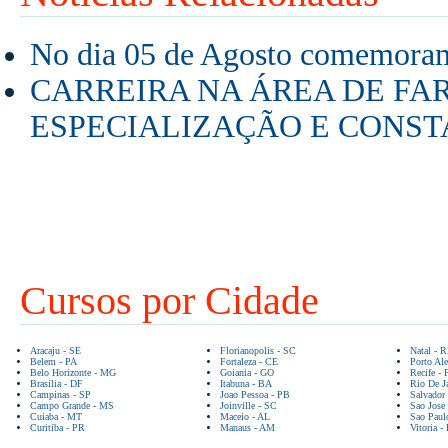
No dia 05 de Agosto comemoram
CARREIRA NA ÁREA DE FA
ESPECIALIZAÇÃO E CONS
Cursos por Cidade
Aracaju - SE
Florianopolis - SC
Natal - 
Belem - PA
Fortaleza - CE
Porto Ale
Belo Horizonte - MG
Goiania - GO
Recife - 
Brasilia - DF
Itabuna - BA
Rio De Ja
Campinas - SP
Joao Pessoa - PB
Salvador
Campo Grande - MS
Joinville - SC
Sao Jose
Cuiaba - MT
Maceio - AL
Sao Paul
Curitiba - PR
Manaus - AM
Vitoria -