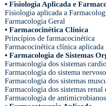
•
Fisiologia
Aplicada
e
Farmaco
Fisiologia
aplicada
a
Farmacolog
Farmacologia
Geral
•
Farmacocinética
Clínica
Princípios
de
farmacocinética
Farmacocinética
clínica
aplicada
•
Farmacologia
de
Sistemas
Or
Farmacologia
dos
sistemas
cardi
Farmacologia
do
sistema
nervoso
Farmacologia
dos
sistemas
muscu
Farmacologia
dos
sistemas
renal
Farmacologia
de
antimicrobianos