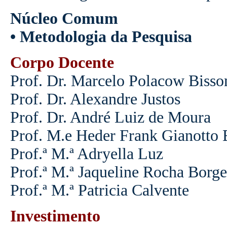
Núcleo
Comum
•
Metodologia
da
Pesquisa
Corpo
Docente
Prof.
Dr.
Marcelo
Polacow
Bisso
Prof.
Dr.
Alexandre
Justos
Prof. Dr. André Luiz de Moura
Prof.
M.e
Heder
Frank
Gianotto
Prof.ª
M.ª
Adryella
Luz
Prof.ª
M.ª
Jaqueline
Rocha
Borge
Prof.ª
M.ª
Patricia
Calvente
Investimento