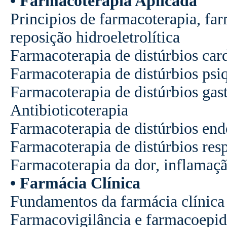
•
Farmacoterapia
Aplicada
Principios
de
farmacoterapia,
far
reposição
hidroeletrolítica
Farmacoterapia
de
distúrbios
car
Farmacoterapia
de
distúrbios
psi
Farmacoterapia
de
distúrbios
gast
Antibioticoterapia
Farmacoterapia
de
distúrbios
end
Farmacoterapia
de
distúrbios
resp
Farmacoterapia
da
dor,
inflamaç
•
Farmácia
Clínica
Fundamentos
da
farmácia
clínica
Farmacovigilância
e
farmacoepid