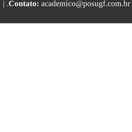
| .
Contato:
academico@posugf.com.br