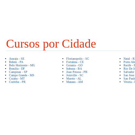
Cursos por Cidade
Aracaju - SE
Florianopolis - SC
Natal - 
Belem - PA
Fortaleza - CE
Porto Ale
Belo Horizonte - MG
Goiania - GO
Recife - 
Brasilia - DF
Itabuna - BA
Rio De Ja
Campinas - SP
Joao Pessoa - PB
Salvador
Campo Grande - MS
Joinville - SC
Sao Jose
Cuiaba - MT
Maceio - AL
Sao Paul
Curitiba - PR
Manaus - AM
Vitoria -