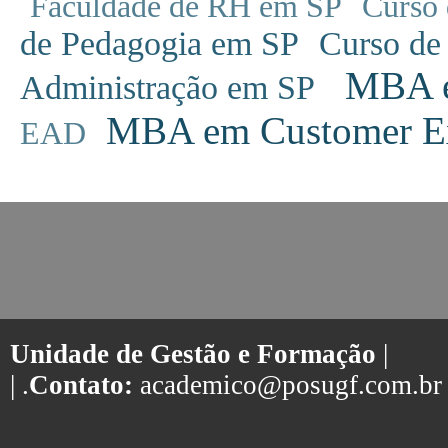
Faculdade de RH em SP
Curso 
de Pedagogia em SP
Curso de
MBA em
Administração em SP
MBA em Customer Ex
EAD
Unidade de Gestão e Formação
|
| .
Contato:
academico@posugf.com.br