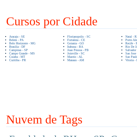
Cursos por Cidade
Aracaju - SE
Florianopolis - SC
Natal - 
Belem - PA
Fortaleza - CE
Porto Ale
Belo Horizonte - MG
Goiania - GO
Recife - 
Brasilia - DF
Itabuna - BA
Rio De Ja
Campinas - SP
Joao Pessoa - PB
Salvador
Campo Grande - MS
Joinville - SC
Sao Jose
Cuiaba - MT
Maceio - AL
Sao Paul
Curitiba - PR
Manaus - AM
Vitoria -
Nuvem de Tags