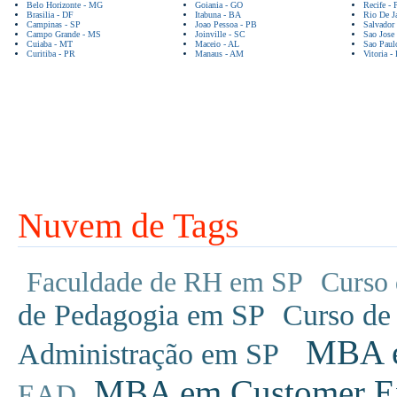
Belo Horizonte - MG
Goiania - GO
Recife - 
Brasilia - DF
Itabuna - BA
Rio De Ja
Campinas - SP
Joao Pessoa - PB
Salvador
Campo Grande - MS
Joinville - SC
Sao Jose
Cuiaba - MT
Maceio - AL
Sao Paul
Curitiba - PR
Manaus - AM
Vitoria -
Nuvem de Tags
Faculdade de RH em SP
Curso 
de Pedagogia em SP
Curso de
MBA em
Administração em SP
MBA em Customer Ex
EAD