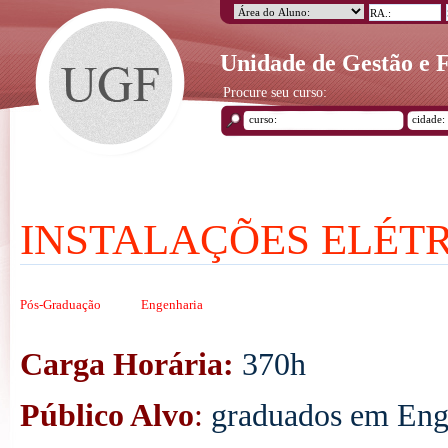
Unidade de Gestão e
Procure seu curso:
INSTALAÇÕES ELÉTRI
Pós-Graduação
Engenharia
Carga Horária:
370h
Público Alvo
:
graduados em Enge