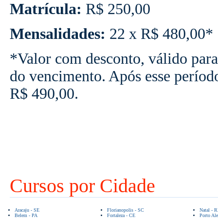
Matrícula:
R$ 250,00
Mensalidades:
22 x R$ 480,00*
*Valor com desconto, válido para
do vencimento. Após esse períod
R$ 490,00.
Cursos por Cidade
Aracaju - SE
Florianopolis - SC
Natal - 
Belem - PA
Fortaleza - CE
Porto Ale