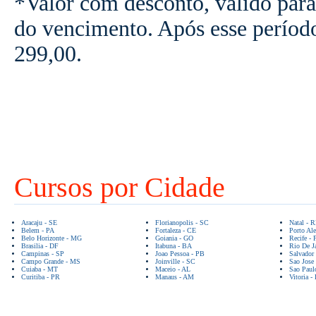
*Valor com desconto, válido para
do vencimento. Após esse períod
299,00.
Cursos por Cidade
Aracaju - SE
Florianopolis - SC
Natal - 
Belem - PA
Fortaleza - CE
Porto Ale
Belo Horizonte - MG
Goiania - GO
Recife - 
Brasilia - DF
Itabuna - BA
Rio De Ja
Campinas - SP
Joao Pessoa - PB
Salvador
Campo Grande - MS
Joinville - SC
Sao Jose
Cuiaba - MT
Maceio - AL
Sao Paul
Curitiba - PR
Manaus - AM
Vitoria -