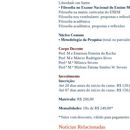
Liberdade em Sartre
•
Filosofia no Exame Nacional do Ensino M
Filosofia na matriz curricular do ENEM
Filosofia nos vestibulares: propostas e reflex
Filosofia acadêmica
Filosofia acadêmica: propostas e reflexões
Núcleo Comum
• Metodologia da Pesquisa
(total ou parcial
Corpo Docente
Prof. M.e Emerson Ferreira da Rocha
Prof. M.e Márcio Rodrigues Alves
Prof.ª M.ª Mônica Severo
Prof.ª M.ª Mirlene Fátima Simões W. Severo
Investimento
Inscrição:
Até 20 dias antes do início do curso: R$ 120,
Até 07 dias antes do início do curso: R$ 150,
Matrícula:
R$ 200,00
Mensalidades:
18x de R$ 240,00*
*Valor com desconto, válido para pagamento 
Notícias Relacionadas