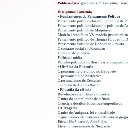
Público-Alvo:
graduados em Filosofia, Ciênc
Disciplinas/Conteúdo
•
Fundamentos do Pensamento Político
Pensamento político clássico: república de Pl
Pensamento político clássico: a política de Ar
Pensamento político de Maquiavel
Modelo aristotélico VS. modelo jusnaturalist
Pensamento político de Thomas Hobbes no D
Pensamento Político de Hobbes no Leviatã
O contrato social em Rousseau
Direito e democracia
Política e mídia
Partidos políticos no Brasil e a reforma políti
• História da Filosofia
O pensamento platônico no Banquete
O pensamento de Aristóteles
O recionalismo de Descartes
Os ídolos de Francis Bacon
•
Filosofia da ciência
Revoluções científicas e filosofia
O mito da neutralidade da ciência
Ciência e desafios éticos contemporâneos
• A Tragédia
O mito de Antígona: lei e moralidade
O que é uma vida bem sucedida para os grego
Ética a Nicômaco de Aristóteles
Ética no pensamento de Nietzsche