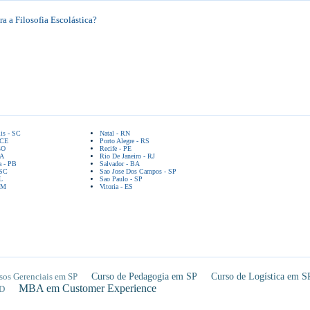
a a Filosofia Escolástica?
lis - SC
Natal - RN
 CE
Porto Alegre - RS
GO
Recife - PE
BA
Rio De Janeiro - RJ
a - PB
Salvador - BA
 SC
Sao Jose Dos Campos - SP
L
Sao Paulo - SP
AM
Vitoria - ES
sos Gerenciais em SP
Curso de Pedagogia em SP
Curso de Logística em S
MBA em Customer Experience
D