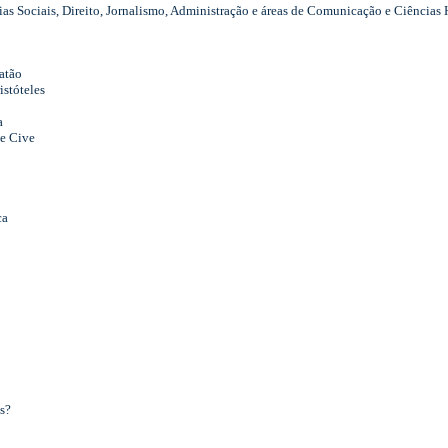
ias Sociais, Direito, Jornalismo, Administração e áreas de Comunicação e Ciência
atão
istóteles
a
e Cive
ca
s?