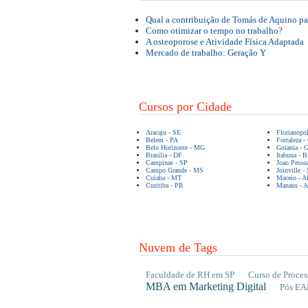
Qual a contribuição de Tomás de Aquino par
Como otimizar o tempo no trabalho?
A osteoporose e Atividade Física Adaptada
Mercado de trabalho: Geração Y
Cursos por Cidade
Aracaju - SE
Florianopo
Belem - PA
Fortaleza -
Belo Horizonte - MG
Goiania - 
Brasilia - DF
Itabuna - 
Campinas - SP
Joao Pesso
Campo Grande - MS
Joinville -
Cuiaba - MT
Maceio - A
Curitiba - PR
Manaus - 
Nuvem de Tags
Faculdade de RH em SP
Curso de Proces
MBA em Marketing Digital
Pós EA