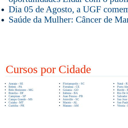
Dia 05 de Agosto, a UGF comem
Saúde da Mulher: Câncer de M
Cursos por Cidade
Aracaju - SE
Florianopolis - SC
Natal - 
Belem - PA
Fortaleza - CE
Porto Ale
Belo Horizonte - MG
Goiania - GO
Recife - 
Brasilia - DF
Itabuna - BA
Rio De Ja
Campinas - SP
Joao Pessoa - PB
Salvador
Campo Grande - MS
Joinville - SC
Sao Jose
Cuiaba - MT
Maceio - AL
Sao Paul
Curitiba - PR
Manaus - AM
Vitoria -