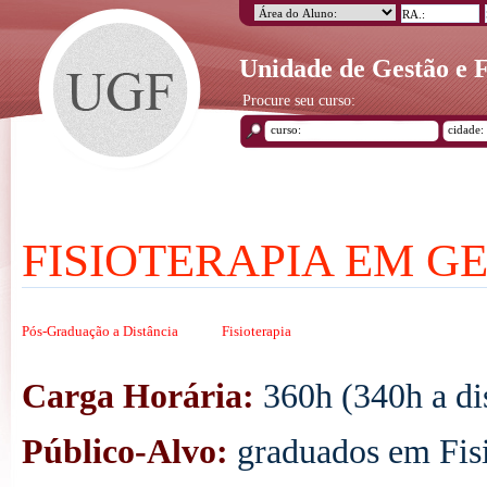
Unidade de Gestão e
Procure seu curso:
FISIOTERAPIA EM 
Pós-Graduação a Distância
Fisioterapia
Carga Horária:
360h (340h a dis
Público-Alvo:
graduados em Fisi