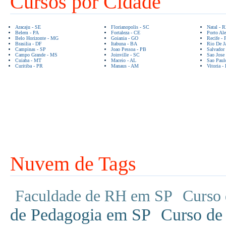
Cursos por Cidade
Aracaju - SE
Florianopolis - SC
Natal - 
Belem - PA
Fortaleza - CE
Porto Ale
Belo Horizonte - MG
Goiania - GO
Recife - 
Brasilia - DF
Itabuna - BA
Rio De Ja
Campinas - SP
Joao Pessoa - PB
Salvador
Campo Grande - MS
Joinville - SC
Sao Jose
Cuiaba - MT
Maceio - AL
Sao Paul
Curitiba - PR
Manaus - AM
Vitoria -
Nuvem de Tags
Faculdade de RH em SP
Curso 
de Pedagogia em SP
Curso de