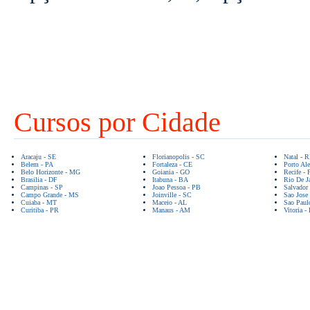
Cursos por Cidade
Aracaju - SE
Florianopolis - SC
Natal - 
Belem - PA
Fortaleza - CE
Porto Ale
Belo Horizonte - MG
Goiania - GO
Recife - 
Brasilia - DF
Itabuna - BA
Rio De Ja
Campinas - SP
Joao Pessoa - PB
Salvador
Campo Grande - MS
Joinville - SC
Sao Jose
Cuiaba - MT
Maceio - AL
Sao Paul
Curitiba - PR
Manaus - AM
Vitoria -