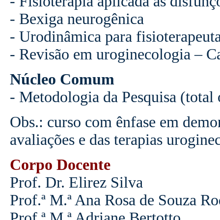
- Fisioterapia aplicada às disfunç
- Bexiga neurogênica
- Urodinâmica para fisioterapeut
- Revisão em uroginecologia – Ca
Núcleo Comum
- Metodologia da Pesquisa (total 
Obs.: curso com ênfase em demons
avaliações e das terapias urogine
Corpo Docente
Prof. Dr. Elirez Silva
Prof.ª M
.
ª
Ana Rosa de Souza Ro
Prof.ª M.ª Adriane Bertotto