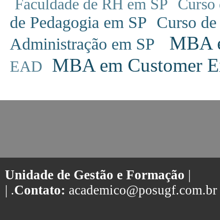
Faculdade de RH em SP
Curso 
de Pedagogia em SP
Curso de
MBA em
Administração em SP
MBA em Customer Ex
EAD
Unidade de Gestão e Formação
|
| .
Contato:
academico@posugf.com.br