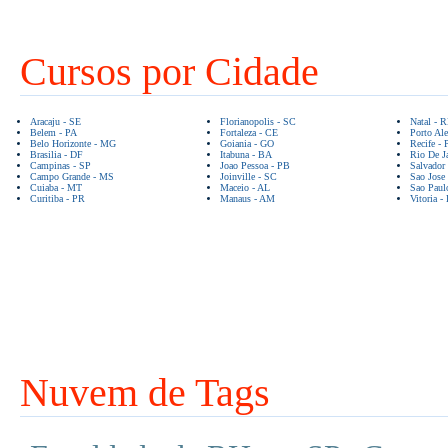
Cursos por Cidade
Aracaju - SE
Florianopolis - SC
Natal - 
Belem - PA
Fortaleza - CE
Porto Ale
Belo Horizonte - MG
Goiania - GO
Recife - 
Brasilia - DF
Itabuna - BA
Rio De Ja
Campinas - SP
Joao Pessoa - PB
Salvador
Campo Grande - MS
Joinville - SC
Sao Jose
Cuiaba - MT
Maceio - AL
Sao Paul
Curitiba - PR
Manaus - AM
Vitoria -
Nuvem de Tags