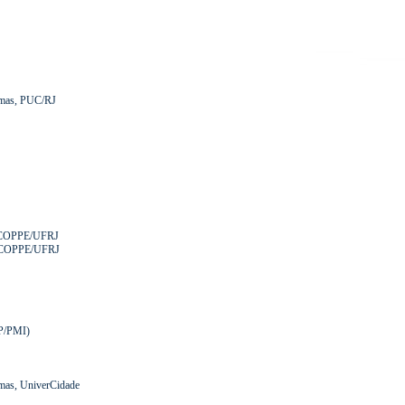
temas, PUC/RJ
, COPPE/UFRJ
, COPPE/UFRJ
MP/PMI)
temas, UniverCidade