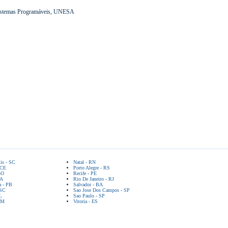
 Sistemas Programáveis, UNESA
lis - SC
Natal - RN
 CE
Porto Alegre - RS
GO
Recife - PE
BA
Rio De Janeiro - RJ
a - PB
Salvador - BA
 SC
Sao Jose Dos Campos - SP
L
Sao Paulo - SP
AM
Vitoria - ES