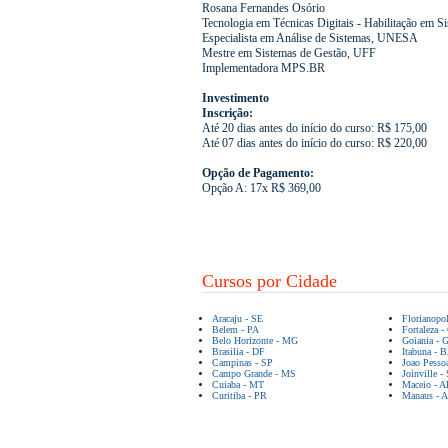
Rosana Fernandes Osório
Tecnologia em Técnicas Digitais - Habilitação em
Especialista em Análise de Sistemas, UNESA
Mestre em Sistemas de Gestão, UFF
Implementadora MPS.BR
Investimento
Inscrição:
Até 20 dias antes do início do curso: R$ 175,00
Até 07 dias antes do início do curso: R$ 220,00
Opção de Pagamento:
Opção A: 17x R$ 369,00
Cursos por Cidade
Aracaju - SE
Florianopo
Belem - PA
Fortaleza -
Belo Horizonte - MG
Goiania - 
Brasilia - DF
Itabuna - 
Campinas - SP
Joao Pesso
Campo Grande - MS
Joinville -
Cuiaba - MT
Maceio - A
Curitiba - PR
Manaus - 