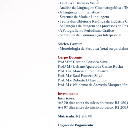
- Estética e Discurso Visual
- Análise da Linguagem Cinematográfica e Te
- A Linguagem Jornalística
- Sistemas da Moda e Linguagem
- Teoria dos Objetos e Retórica da Indústria C
- As Funções da Imagem nos processos de En
- A Fotografia no Periodismo Gráfico
- Semiótica da Comunicação Interpessoal
Núcleo Comum
- Metodologia da Pesquisa (total ou parcialme
Corpo Docente
Prof.ª Dr.ª Cristina Fonseca Silva
Prof.ª M.ª Leliane Aparecida Castro Rocha
Prof. Dra. Márcia Furtado Avanza
Prof. M.e Raul Fonseca Silva
Prof. M.e Roberto D’Ugo Junior
Prof. M.e Waldemar de Azevedo Marques Jún
Investimento
Inscrições:
Até 20 dias antes do início do curso: R$ 180,
Até 07 dias antes do início do curso: R$ 200,
Matrícula:
R$ 260,00
Opções de Pagamento: