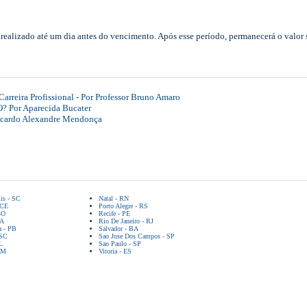
realizado até um dia antes do vencimento. Após esse período, permanecerá o valo
arreira Profissional - Por Professor Bruno Amaro
Por Aparecida Bucater
rdo Alexandre Mendonça
lis - SC
Natal - RN
 CE
Porto Alegre - RS
GO
Recife - PE
BA
Rio De Janeiro - RJ
a - PB
Salvador - BA
 SC
Sao Jose Dos Campos - SP
L
Sao Paulo - SP
AM
Vitoria - ES