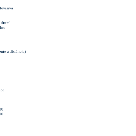
levisiva
ultural
sino
nte a distância)
ior
00
00