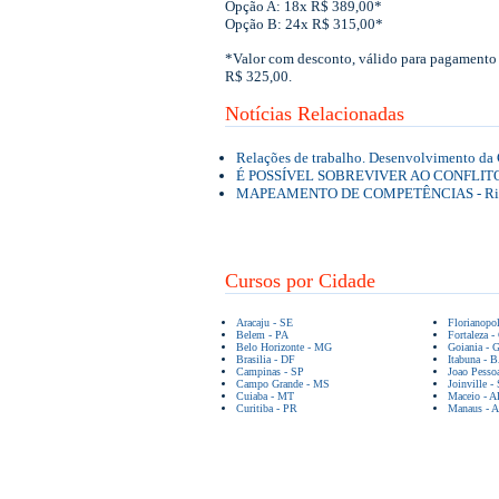
Opção A: 18x R$ 389,00*
Opção B: 24x R$ 315,00*
*Valor com desconto, válido para pagamento 
R$ 325,00.
Notícias Relacionadas
Relações de trabalho. Desenvolvimento da C
É POSSÍVEL SOBREVIVER AO CONFLITO? 
MAPEAMENTO DE COMPETÊNCIAS - Rica
Cursos por Cidade
Aracaju - SE
Florianopo
Belem - PA
Fortaleza -
Belo Horizonte - MG
Goiania - 
Brasilia - DF
Itabuna - 
Campinas - SP
Joao Pesso
Campo Grande - MS
Joinville -
Cuiaba - MT
Maceio - A
Curitiba - PR
Manaus - 