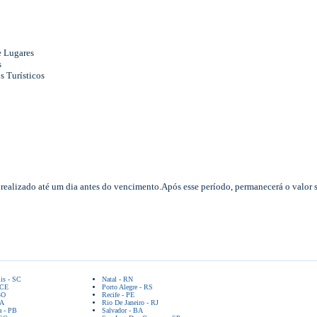
e Lugares
s
s Turísticos
realizado até um dia antes do vencimento.Após esse período, permanecerá o valor
lis - SC
Natal - RN
 CE
Porto Alegre - RS
GO
Recife - PE
BA
Rio De Janeiro - RJ
a - PB
Salvador - BA