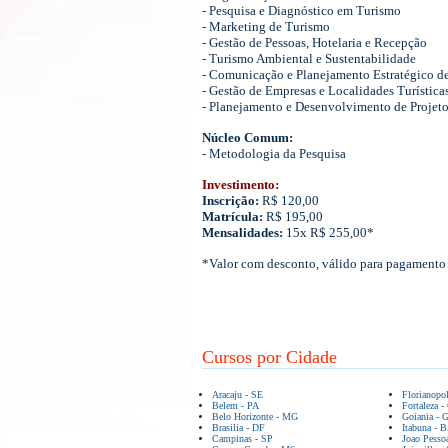
- Pesquisa e Diagnóstico em Turismo
- Marketing de Turismo
- Gestão de Pessoas, Hotelaria e Recepção
- Turismo Ambiental e Sustentabilidade
- Comunicação e Planejamento Estratégico d
- Gestão de Empresas e Localidades Turística
- Planejamento e Desenvolvimento de Projeto
Núcleo Comum:
- Metodologia da Pesquisa
Investimento:
Inscrição:
R$ 120,00
Matrícula:
R$ 195,00
Mensalidades:
15x R$ 255,00*
*Valor com desconto, válido para pagamento 
Cursos por Cidade
Aracaju - SE
Florianopo
Belem - PA
Fortaleza -
Belo Horizonte - MG
Goiania - 
Brasilia - DF
Itabuna - 
Campinas - SP
Joao Pesso