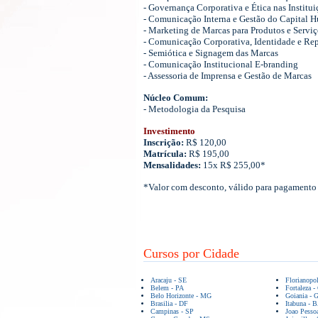
- Governança Corporativa e Ética nas Institui
- Comunicação Interna e Gestão do Capital 
- Marketing de Marcas para Produtos e Serviç
- Comunicação Corporativa, Identidade e Re
- Semiótica e Signagem das Marcas
- Comunicação Institucional E-branding
- Assessoria de Imprensa e Gestão de Marcas
Núcleo Comum:
- Metodologia da Pesquisa
Investimento
Inscrição:
R$ 120,00
Matrícula:
R$ 195,00
Mensalidades:
15x R$ 255,00*
*Valor com desconto, válido para pagamento 
Cursos por Cidade
Aracaju - SE
Florianopo
Belem - PA
Fortaleza -
Belo Horizonte - MG
Goiania - 
Brasilia - DF
Itabuna - 
Campinas - SP
Joao Pesso