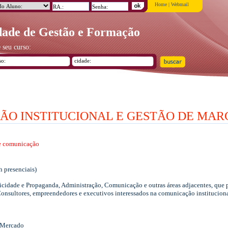
Home
|
Webmail
ade de Gestão e Formação
 seu curso:
O INSTITUCIONAL E GESTÃO DE MAR
e comunicação
 presenciais)
idade e Propaganda, Administração, Comunicação e outras áreas adjacentes, que 
onsultores, empreendedores e executivos interessados na comunicação instituciona
 Mercado