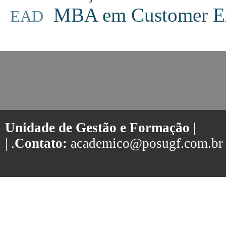
MBA em Customer Ex
EAD
Unidade de Gestão e Formação
|
| .
Contato:
academico@posugf.com.br