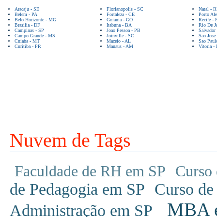
Aracaju - SE
Florianopolis - SC
Natal - 
Belem - PA
Fortaleza - CE
Porto Ale
Belo Horizonte - MG
Goiania - GO
Recife - 
Brasilia - DF
Itabuna - BA
Rio De Ja
Campinas - SP
Joao Pessoa - PB
Salvador
Campo Grande - MS
Joinville - SC
Sao Jose
Cuiaba - MT
Maceio - AL
Sao Paul
Curitiba - PR
Manaus - AM
Vitoria -
Nuvem de Tags
Faculdade de RH em SP
Curso 
de Pedagogia em SP
Curso de
MBA em
Administração em SP