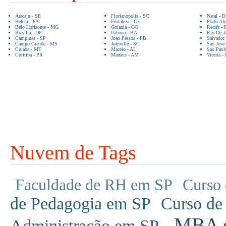
Aracaju - SE
Florianopolis - SC
Natal - 
Belem - PA
Fortaleza - CE
Porto Ale
Belo Horizonte - MG
Goiania - GO
Recife - 
Brasilia - DF
Itabuna - BA
Rio De Ja
Campinas - SP
Joao Pessoa - PB
Salvador
Campo Grande - MS
Joinville - SC
Sao Jose
Cuiaba - MT
Maceio - AL
Sao Paul
Curitiba - PR
Manaus - AM
Vitoria -
Nuvem de Tags
Faculdade de RH em SP
Curso 
de Pedagogia em SP
Curso de
MBA em
Administração em SP