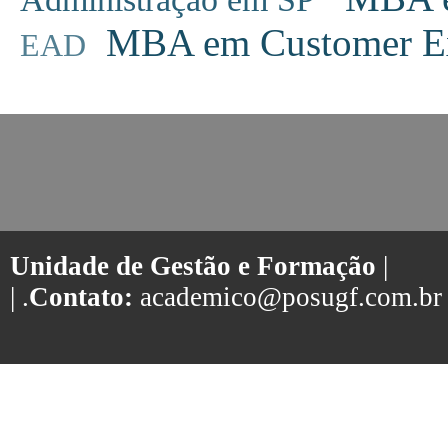
MBA em Customer Ex
EAD
Unidade de Gestão e Formação
|
| .
Contato:
academico@posugf.com.br