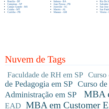
Brasilia - DF
Itabuna - BA
Rio De Ja
Campinas - SP
Joao Pessoa - PB
Salvador
Campo Grande - MS
Joinville - SC
Sao Jose
Cuiaba - MT
Maceio - AL
Sao Paul
Curitiba - PR
Manaus - AM
Vitoria -
Nuvem de Tags
Faculdade de RH em SP
Curso 
de Pedagogia em SP
Curso de
MBA em
Administração em SP
MBA em Customer Ex
EAD