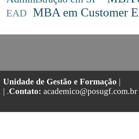
MBA em Customer Ex
EAD
Unidade de Gestão e Formação
|
| .
Contato:
academico@posugf.com.br