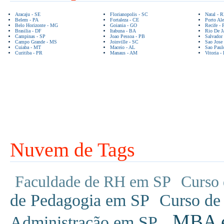
Aracaju - SE
Florianopolis - SC
Natal - 
Belem - PA
Fortaleza - CE
Porto Ale
Belo Horizonte - MG
Goiania - GO
Recife - 
Brasilia - DF
Itabuna - BA
Rio De Ja
Campinas - SP
Joao Pessoa - PB
Salvador
Campo Grande - MS
Joinville - SC
Sao Jose
Cuiaba - MT
Maceio - AL
Sao Paul
Curitiba - PR
Manaus - AM
Vitoria -
Nuvem de Tags
Faculdade de RH em SP
Curso 
de Pedagogia em SP
Curso de
MBA em
Administração em SP