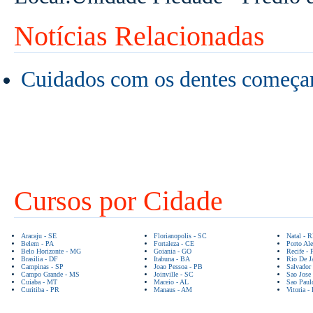
Notícias Relacionadas
Cuidados com os dentes começam
Cursos por Cidade
Aracaju - SE
Florianopolis - SC
Natal - 
Belem - PA
Fortaleza - CE
Porto Ale
Belo Horizonte - MG
Goiania - GO
Recife - 
Brasilia - DF
Itabuna - BA
Rio De Ja
Campinas - SP
Joao Pessoa - PB
Salvador
Campo Grande - MS
Joinville - SC
Sao Jose
Cuiaba - MT
Maceio - AL
Sao Paul
Curitiba - PR
Manaus - AM
Vitoria -