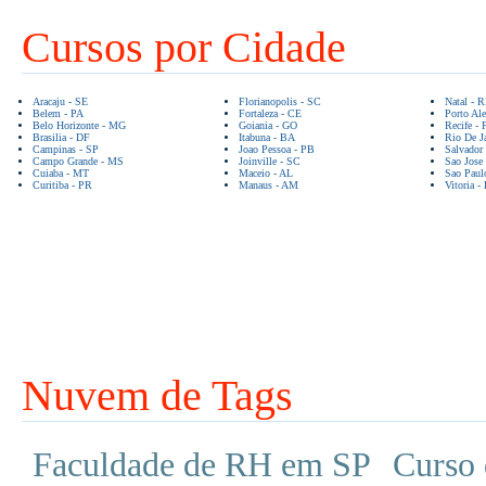
Cursos por Cidade
Aracaju - SE
Florianopolis - SC
Natal - 
Belem - PA
Fortaleza - CE
Porto Ale
Belo Horizonte - MG
Goiania - GO
Recife - 
Brasilia - DF
Itabuna - BA
Rio De Ja
Campinas - SP
Joao Pessoa - PB
Salvador
Campo Grande - MS
Joinville - SC
Sao Jose
Cuiaba - MT
Maceio - AL
Sao Paul
Curitiba - PR
Manaus - AM
Vitoria -
Nuvem de Tags
Faculdade de RH em SP
Curso 