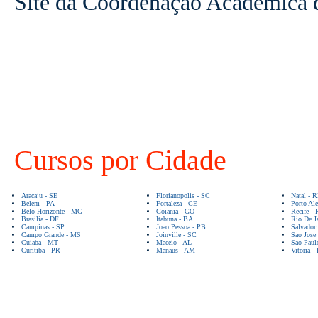
Site da Coordenação Acadêmica 
Cursos por Cidade
Aracaju - SE
Florianopolis - SC
Natal - 
Belem - PA
Fortaleza - CE
Porto Ale
Belo Horizonte - MG
Goiania - GO
Recife - 
Brasilia - DF
Itabuna - BA
Rio De Ja
Campinas - SP
Joao Pessoa - PB
Salvador
Campo Grande - MS
Joinville - SC
Sao Jose
Cuiaba - MT
Maceio - AL
Sao Paul
Curitiba - PR
Manaus - AM
Vitoria -