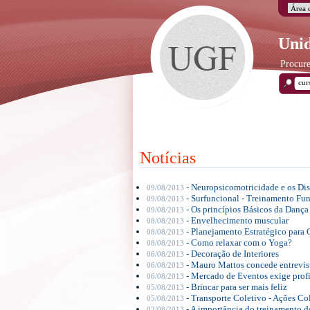
Unid
Procure
Notícias
- Neuropsicomotricidade e os Di
09/08/2013
- Surfuncional - Treinamento Func
09/08/2013
- Os princípios Básicos da Dança
09/08/2013
- Envelhecimento muscular
08/08/2013
- Planejamento Estratégico para 
08/08/2013
- Como relaxar com o Yoga?
08/08/2013
- Decoração de Interiores
06/08/2013
- Mauro Mattos concede entrevist
06/08/2013
- Mercado de Eventos exige profi
06/08/2013
- Brincar para ser mais feliz
05/08/2013
- Transporte Coletivo - Ações Co
05/08/2013
- A importância do treinamento
02/08/2013