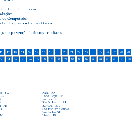
obre Trabalhar em casa
soluções
so do Computador
as Lombalgias por Hérnias Discais
 para a prevenção de doenças cardíacas
11
12
13
14
15
16
17
18
19
20
21
22
23
24
25
26
27
28
29
50
51
52
53
54
55
56
57
58
59
60
61
62
63
64
65
66
67
68
lis - SC
Natal - RN
 CE
Porto Alegre - RS
GO
Recife - PE
BA
Rio De Janeiro - RJ
a - PB
Salvador - BA
 SC
Sao Jose Dos Campos - SP
L
Sao Paulo - SP
AM
Vitoria - ES