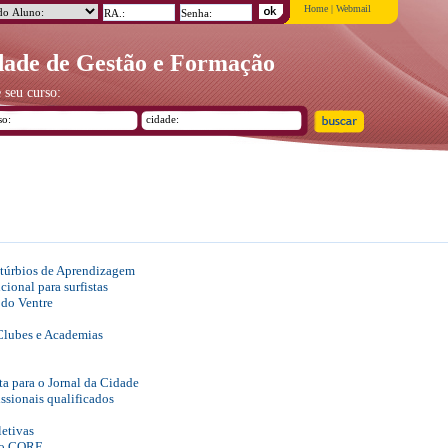
Home
|
Webmail
ade de Gestão e Formação
 seu curso:
stúrbios de Aprendizagem
ional para surfistas
 do Ventre
Clubes e Academias
a para o Jornal da Cidade
ssionais qualificados
letivas
 do CORE