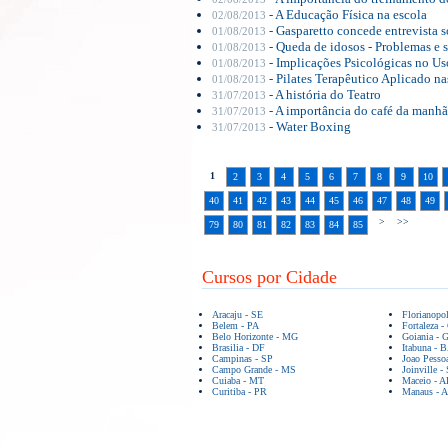
- A Educação Física na escola
02/08/2013
- Gasparetto concede entrevista s
01/08/2013
- Queda de idosos - Problemas e 
01/08/2013
- Implicações Psicológicas no U
01/08/2013
- Pilates Terapêutico Aplicado n
01/08/2013
- A história do Teatro
31/07/2013
- A importância do café da manhã
31/07/2013
- Water Boxing
31/07/2013
1
2
3
4
5
6
7
8
9
10
40
41
42
43
44
45
46
47
48
49
>
>>
79
80
81
82
83
84
85
Cursos por Cidade
Aracaju - SE
Florianopo
Belem - PA
Fortaleza -
Belo Horizonte - MG
Goiania - 
Brasilia - DF
Itabuna - 
Campinas - SP
Joao Pesso
Campo Grande - MS
Joinville -
Cuiaba - MT
Maceio - A
Curitiba - PR
Manaus - 