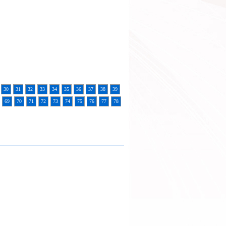
30
31
32
33
34
35
36
37
38
39
69
70
71
72
73
74
75
76
77
78