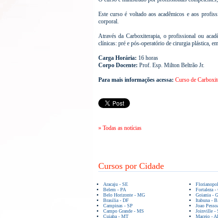
Este curso é voltado aos acadêmicos e aos profiss
corporal.
Através da Carboxiterapia, o profissional ou acad
clínicas: pré e pós-operatório de cirurgia plástica, em
Carga Horária:
16 horas
Corpo Docente:
Prof. Esp. Milton Beltrão Jr.
Para mais informações acessa:
Curso de Carboxite
» Todas as notícias
Cursos por Cidade
Aracaju - SE
Florianopo
Belem - PA
Fortaleza -
Belo Horizonte - MG
Goiania - 
Brasilia - DF
Itabuna - 
Campinas - SP
Joao Pesso
Campo Grande - MS
Joinville -
Cuiaba - MT
Maceio - A