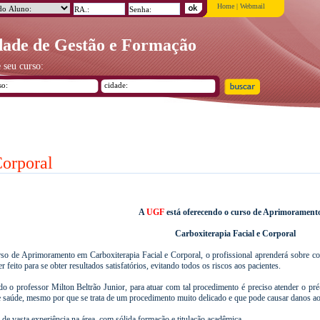
Home
|
Webmail
ade de Gestão e Formação
 seu curso:
Corporal
A
UGF
está oferecendo o curso de Aprimorament
Carboxiterapia Facial e Corporal
so de Aprimoramento em Carboxiterapia Facial e Corporal, o profissional aprenderá sobre c
r feito para se obter resultados satisfatórios, evitando todos os riscos aos pacientes.
o o professor Milton Beltrão Junior, para atuar com tal procedimento é preciso atender o pré-
e saúde, mesmo por que se trata de um procedimento muito delicado e que pode causar danos ao 
de vasta experiência na área, com sólida formação e titulação acadêmica.