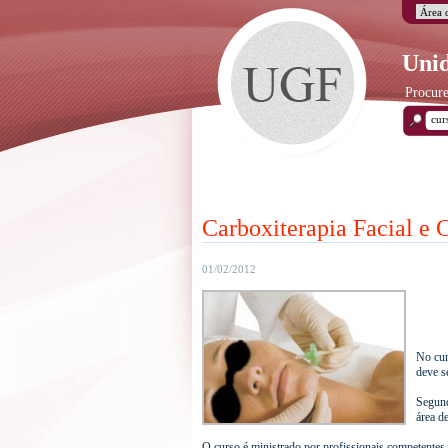
Unid
Procure
Carboxiterapia Facial e 
01/02/2012
No cur
deve se
Segund
área d
O curso é ministrado por profissionais competentes, 