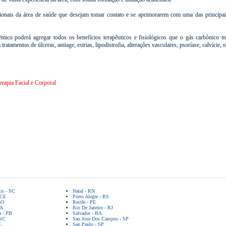
ionais da área de saúde que desejam tomar contato e se aprimorarem com uma das principais t
êmico poderá agregar todos os benefícios terapêuticos e fisiológicos que o gás carbônico m
 tratamentos de úlceras, antiage, estrias, lipodistrofia, alterações vasculares, psoríase, calvície,
rapia Facial e Corporal
lis - SC
Natal - RN
 CE
Porto Alegre - RS
GO
Recife - PE
BA
Rio De Janeiro - RJ
a - PB
Salvador - BA
 SC
Sao Jose Dos Campos - SP
L
Sao Paulo - SP