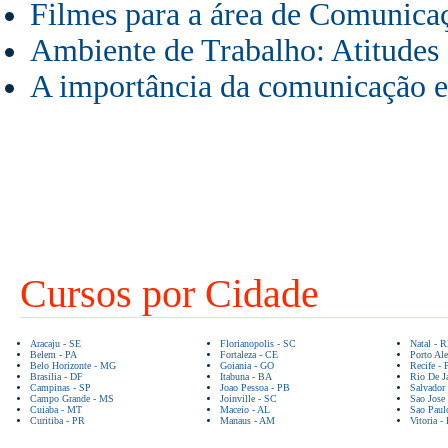
Filmes para a área de Comunica
Ambiente de Trabalho: Atitudes 
A importância da comunicação e
Cursos por Cidade
Aracaju - SE
Florianopolis - SC
Natal - 
Belem - PA
Fortaleza - CE
Porto Ale
Belo Horizonte - MG
Goiania - GO
Recife - 
Brasilia - DF
Itabuna - BA
Rio De Ja
Campinas - SP
Joao Pessoa - PB
Salvador
Campo Grande - MS
Joinville - SC
Sao Jose
Cuiaba - MT
Maceio - AL
Sao Paul
Curitiba - PR
Manaus - AM
Vitoria -