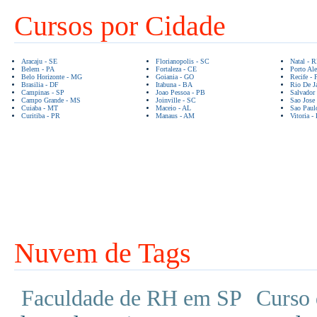
Cursos por Cidade
Aracaju - SE
Florianopolis - SC
Natal - 
Belem - PA
Fortaleza - CE
Porto Ale
Belo Horizonte - MG
Goiania - GO
Recife - 
Brasilia - DF
Itabuna - BA
Rio De Ja
Campinas - SP
Joao Pessoa - PB
Salvador
Campo Grande - MS
Joinville - SC
Sao Jose
Cuiaba - MT
Maceio - AL
Sao Paul
Curitiba - PR
Manaus - AM
Vitoria -
Nuvem de Tags
Faculdade de RH em SP
Curso 