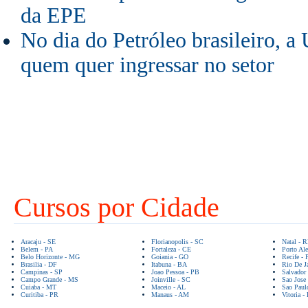
da EPE
No dia do Petróleo brasileiro, a
quem quer ingressar no setor
Cursos por Cidade
Aracaju - SE
Florianopolis - SC
Natal - 
Belem - PA
Fortaleza - CE
Porto Ale
Belo Horizonte - MG
Goiania - GO
Recife - 
Brasilia - DF
Itabuna - BA
Rio De Ja
Campinas - SP
Joao Pessoa - PB
Salvador
Campo Grande - MS
Joinville - SC
Sao Jose
Cuiaba - MT
Maceio - AL
Sao Paul
Curitiba - PR
Manaus - AM
Vitoria -