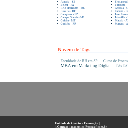
Aracaju - SE
Florianopo
Belem - PA
Fortaleza -
Belo Horizonte - MG
Goiania - 
Brasilia - DF
Itabuna - 
Campinas - SP
Joao Pesso
Campo Grande - MS
Joinville -
Cuiaba - MT
Maceio - A
Curitiba - PR
Manaus - 
Nuvem de Tags
Faculdade de RH em SP
Curso de Proces
MBA em Marketing Digital
Pós EA
Unidade de Gestão e Formação
|
| .
Contato:
academico@posugf.com.br