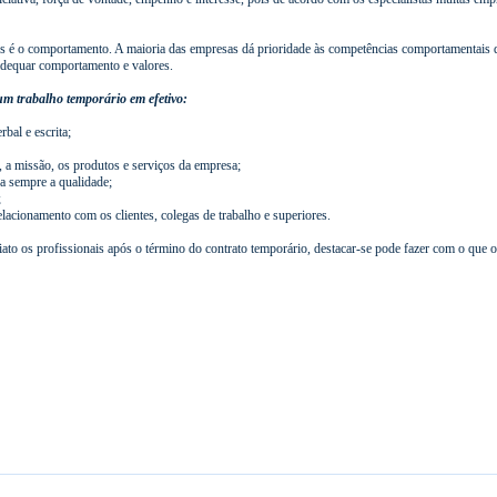
s é o comportamento. A maioria das empresas dá prioridade às competências comportamentais do 
adequar comportamento e valores.
m trabalho temporário em efetivo:
bal e escrita;
a missão, os produtos e serviços da empresa;
a sempre a qualidade;
;
lacionamento com os clientes, colegas de trabalho e superiores.
to os profissionais após o término do contrato temporário, destacar-se pode fazer com o que 