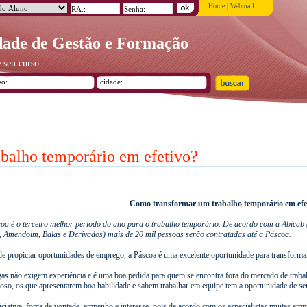
Home
|
Webmail
ade de Gestão e Formação
 seu curso:
balho temporário em efetivo?
Como transformar um trabalho temporário em efe
oa é o terceiro melhor período do ano para o trabalho temporário. De acordo com a Abicab (
 Amendoim, Balas e Derivados) mais de 20 mil pessoas serão contratadas até a Páscoa.
e propiciar oportunidades de emprego, a Páscoa é uma excelente oportunidade para transformar
as não exigem experiência e é uma boa pedida para quem se encontra fora do mercado de trabalh
oso, os que apresentarem boa habilidade e sabem trabalhar em equipe tem a oportunidade de ser
iciativa, força de vontade, empenho e interesse, pois de acordo com os especialistas muitas e