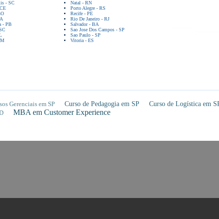
lis - SC
Natal - RN
 CE
Porto Alegre - RS
GO
Recife - PE
BA
Rio De Janeiro - RJ
a - PB
Salvador - BA
 SC
Sao Jose Dos Campos - SP
L
Sao Paulo - SP
AM
Vitoria - ES
sos Gerenciais em SP
Curso de Pedagogia em SP
Curso de Logística em S
MBA em Customer Experience
D