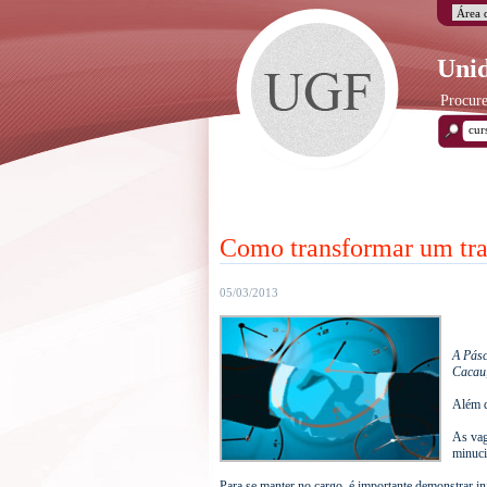
Unid
Procure
Como transformar um tra
05/03/2013
A Pásc
Cacau,
Além d
As vag
minuci
Para se manter no cargo, é importante demonstrar in