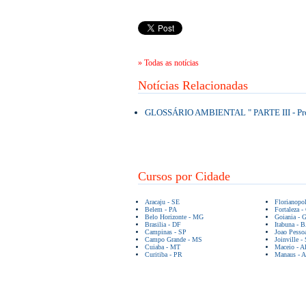
» Todas as notícias
Notícias Relacionadas
GLOSSÁRIO AMBIENTAL " PARTE III - Prof
Cursos por Cidade
Aracaju - SE
Florianopo
Belem - PA
Fortaleza -
Belo Horizonte - MG
Goiania - 
Brasilia - DF
Itabuna - 
Campinas - SP
Joao Pesso
Campo Grande - MS
Joinville -
Cuiaba - MT
Maceio - A
Curitiba - PR
Manaus - 