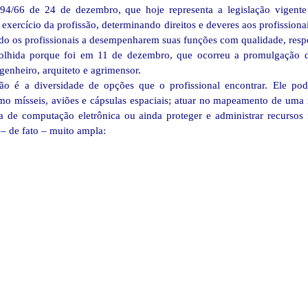
194/66 de 24 de dezembro, que hoje representa a legislação vigente
 exercício da profissão, determinando direitos e deveres aos profissio
ando os profissionais a desempenharem suas funções com qualidade, resp
lhida porque foi em 11 de dezembro, que ocorreu a promulgação d
genheiro, arquiteto e agrimensor.
são é a diversidade de opções que o profissional encontrar. Ele po
omo mísseis, aviões e cápsulas espaciais; atuar no mapeamento de uma r
 de computação eletrônica ou ainda proteger e administrar recursos 
 – de fato – muito ampla: