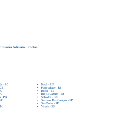
essora Adriana Ornelas
lis - SC
Natal - RN
 CE
Porto Alegre - RS
GO
Recife - PE
BA
Rio De Janeiro - RJ
a - PB
Salvador - BA
 SC
Sao Jose Dos Campos - SP
L
Sao Paulo - SP
AM
Vitoria - ES