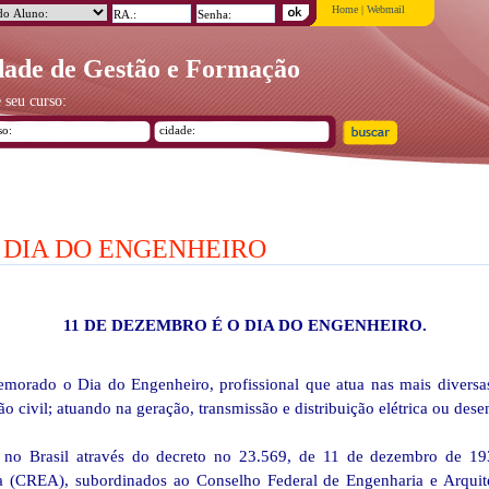
Home
|
Webmail
ade de Gestão e Formação
 seu curso:
 DIA DO ENGENHEIRO
11 DE DEZEMBRO É O DIA DO ENGENHEIRO.
orado o Dia do Engenheiro, profissional que atua nas mais diversa
o civil; atuando na geração, transmissão e distribuição elétrica ou des
a no Brasil através do decreto no 23.569, de 11 de dezembro de 193
ra (CREA), subordinados ao Conselho Federal de Engenharia e Arqu