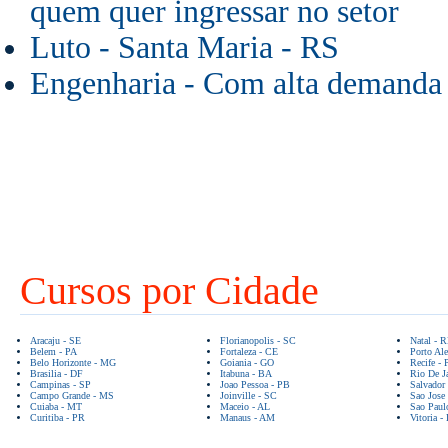
quem quer ingressar no setor
Luto - Santa Maria - RS
Engenharia - Com alta demanda
Cursos por Cidade
Aracaju - SE
Florianopolis - SC
Natal - 
Belem - PA
Fortaleza - CE
Porto Ale
Belo Horizonte - MG
Goiania - GO
Recife - 
Brasilia - DF
Itabuna - BA
Rio De Ja
Campinas - SP
Joao Pessoa - PB
Salvador
Campo Grande - MS
Joinville - SC
Sao Jose
Cuiaba - MT
Maceio - AL
Sao Paul
Curitiba - PR
Manaus - AM
Vitoria -