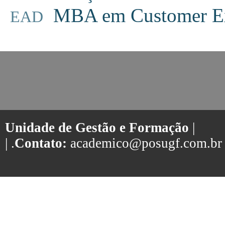
MBA em Customer Ex
EAD
Unidade de Gestão e Formação
|
| .
Contato:
academico@posugf.com.br