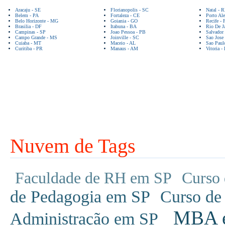
Aracaju - SE
Florianopolis - SC
Natal - 
Belem - PA
Fortaleza - CE
Porto Ale
Belo Horizonte - MG
Goiania - GO
Recife - 
Brasilia - DF
Itabuna - BA
Rio De Ja
Campinas - SP
Joao Pessoa - PB
Salvador
Campo Grande - MS
Joinville - SC
Sao Jose
Cuiaba - MT
Maceio - AL
Sao Paul
Curitiba - PR
Manaus - AM
Vitoria -
Nuvem de Tags
Faculdade de RH em SP
Curso 
de Pedagogia em SP
Curso de
MBA em
Administração em SP