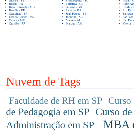
Aracaju - SE
Florianopolis - SC
Natal - 
Belem - PA
Fortaleza - CE
Porto Ale
Belo Horizonte - MG
Goiania - GO
Recife - 
Brasilia - DF
Itabuna - BA
Rio De Ja
Campinas - SP
Joao Pessoa - PB
Salvador
Campo Grande - MS
Joinville - SC
Sao Jose
Cuiaba - MT
Maceio - AL
Sao Paul
Curitiba - PR
Manaus - AM
Vitoria -
Nuvem de Tags
Faculdade de RH em SP
Curso 
de Pedagogia em SP
Curso de
MBA em
Administração em SP