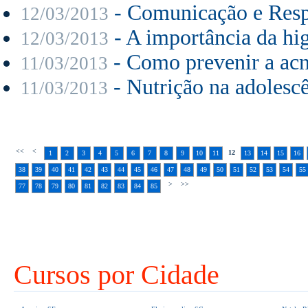
- Comunicação e Resp
12/03/2013
- A importância da hi
12/03/2013
- Como prevenir a ac
11/03/2013
- Nutrição na adolesc
11/03/2013
<<
<
12
1
2
3
4
5
6
7
8
9
10
11
13
14
15
16
38
39
40
41
42
43
44
45
46
47
48
49
50
51
52
53
54
55
>
>>
77
78
79
80
81
82
83
84
85
Cursos por Cidade