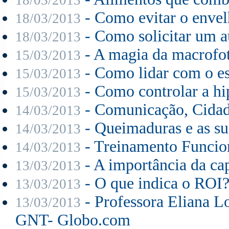
- Como evitar o envel
18/03/2013
- Como solicitar um a
18/03/2013
- A magia da macrofot
15/03/2013
- Como lidar com o es
15/03/2013
- Como controlar a hi
15/03/2013
- Comunicação, Cidad
14/03/2013
- Queimaduras e as sua
14/03/2013
- Treinamento Funcion
14/03/2013
- A importância da ca
13/03/2013
- O que indica o ROI
13/03/2013
- Professora Eliana Lo
13/03/2013
GNT- Globo.com