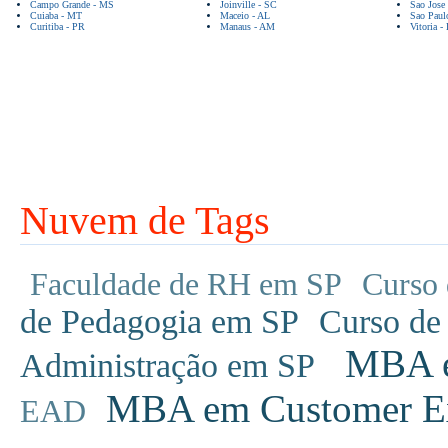
Campo Grande - MS
Joinville - SC
Sao Jose
Cuiaba - MT
Maceio - AL
Sao Paul
Curitiba - PR
Manaus - AM
Vitoria -
Nuvem de Tags
Faculdade de RH em SP
Curso 
de Pedagogia em SP
Curso de
MBA em
Administração em SP
MBA em Customer Ex
EAD