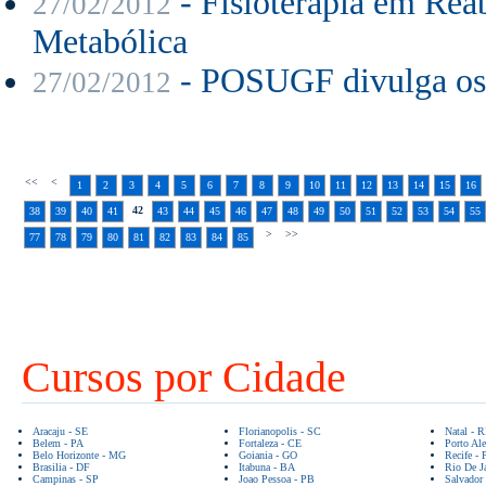
- Fisioterapia em Rea
27/02/2012
Metabólica
- POSUGF divulga os 
27/02/2012
<<
<
1
2
3
4
5
6
7
8
9
10
11
12
13
14
15
16
42
38
39
40
41
43
44
45
46
47
48
49
50
51
52
53
54
55
>
>>
77
78
79
80
81
82
83
84
85
Cursos por Cidade
Aracaju - SE
Florianopolis - SC
Natal - 
Belem - PA
Fortaleza - CE
Porto Ale
Belo Horizonte - MG
Goiania - GO
Recife - 
Brasilia - DF
Itabuna - BA
Rio De Ja
Campinas - SP
Joao Pessoa - PB
Salvador