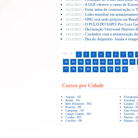
- A UGF oferece o curso de Exte
16/12/2011
- Forte arma de comunicação, o T
15/12/2011
- Líder mundial em armazenamento
15/12/2011
- ONU terá sede própria em Brasíl
15/12/2011
- O PULO DO SAPO. Por Luiz Ga
14/12/2011
- Declaração Universal Direitos 
14/12/2011
- Cuidados com a alimentação dur
14/12/2011
- Dia do Arquiteto. Ainda é tempo
13/12/2011
<<
<
1
2
3
4
5
6
7
8
38
39
40
41
42
43
44
45
46
47
>
>
77
78
79
80
81
82
83
84
85
Cursos por Cidade
Aracaju - SE
Florianopo
Belem - PA
Fortaleza -
Belo Horizonte - MG
Goiania - 
Brasilia - DF
Itabuna - 
Campinas - SP
Joao Pesso
Campo Grande - MS
Joinville -
Cuiaba - MT
Maceio - A
Curitiba - PR
Manaus - 