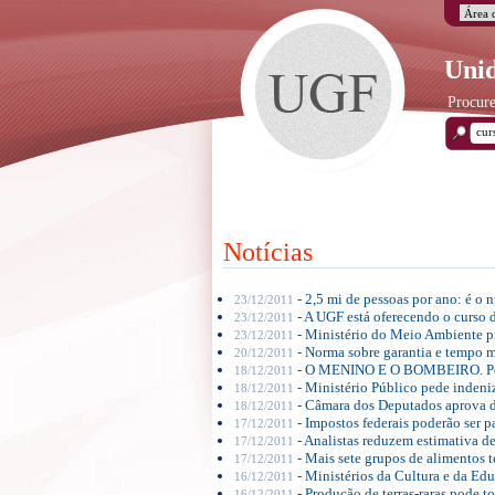
Unid
Procure
Notícias
- 2,5 mi de pessoas por ano: é o
23/12/2011
- A UGF está oferecendo o curso 
23/12/2011
- Ministério do Meio Ambiente pr
23/12/2011
- Norma sobre garantia e tempo 
20/12/2011
- O MENINO E O BOMBEIRO. Por
18/12/2011
- Ministério Público pede indeni
18/12/2011
- Câmara dos Deputados aprova di
18/12/2011
- Impostos federais poderão ser 
17/12/2011
- Analistas reduzem estimativa d
17/12/2011
- Mais sete grupos de alimentos t
17/12/2011
- Ministérios da Cultura e da Ed
16/12/2011
- Produção de terras-raras pode t
16/12/2011