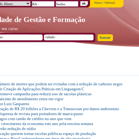
Home
|
Webmail
ade de Gestão e Formação
 seu curso:
 número de mortes que podem ser evitadas com a redução de carbono negro
de Criação de Aplicações Práticas em Linguagem C
omove campanha para reduzir uso de sacolas plásticas
máximo de atendimento entra em vigor
 Luiz Gaspareto
zação de R$ 20 bilhões a Chevron e a Transocean por danos ambientais
spensa de revista para portadores de marca-passo
pagos com cartão de crédito no ano que vem
e crescimento da economia este ano pela terceira semana
erão redução de sódio
ucação querem tornar escolas públicas espaço de produção
ornar o Brasil independente em áreas de alta tecnologia