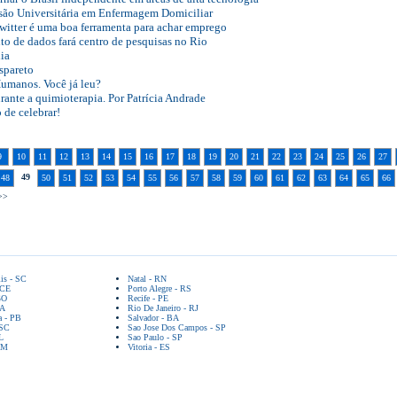
nsão Universitária em Enfermagem Domiciliar
witter é uma boa ferramenta para achar emprego
 de dados fará centro de pesquisas no Rio
ia
spareto
Humanos. Você já leu?
ante a quimioterapia. Por Patrícia Andrade
 de celebrar!
9
10
11
12
13
14
15
16
17
18
19
20
21
22
23
24
25
26
27
49
48
50
51
52
53
54
55
56
57
58
59
60
61
62
63
64
65
66
>
lis - SC
Natal - RN
 CE
Porto Alegre - RS
GO
Recife - PE
BA
Rio De Janeiro - RJ
a - PB
Salvador - BA
 SC
Sao Jose Dos Campos - SP
L
Sao Paulo - SP
AM
Vitoria - ES