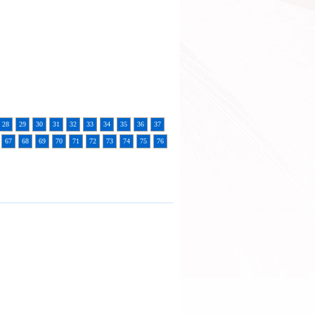
28
29
30
31
32
33
34
35
36
37
67
68
69
70
71
72
73
74
75
76