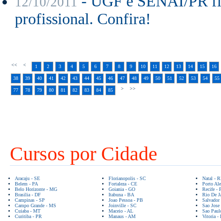
- UGF e SENAI/PR fir
12/10/2011
profissional. Confira!
<<
<
1
2
3
4
5
6
7
8
9
10
11
12
13
14
15
16
38
39
40
41
42
43
44
45
46
47
48
49
50
51
52
53
54
55
>
>>
77
78
79
80
81
82
83
84
85
Cursos por Cidade
Aracaju - SE
Florianopolis - SC
Natal - 
Belem - PA
Fortaleza - CE
Porto Ale
Belo Horizonte - MG
Goiania - GO
Recife - 
Brasilia - DF
Itabuna - BA
Rio De Ja
Campinas - SP
Joao Pessoa - PB
Salvador
Campo Grande - MS
Joinville - SC
Sao Jose
Cuiaba - MT
Maceio - AL
Sao Paul
Curitiba - PR
Manaus - AM
Vitoria -