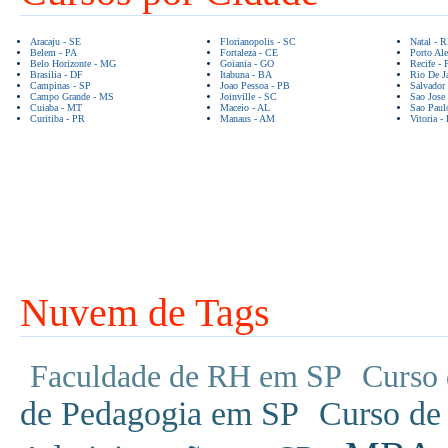
Aracaju - SE
Florianopolis - SC
Natal - 
Belem - PA
Fortaleza - CE
Porto Ale
Belo Horizonte - MG
Goiania - GO
Recife - 
Brasilia - DF
Itabuna - BA
Rio De Ja
Campinas - SP
Joao Pessoa - PB
Salvador
Campo Grande - MS
Joinville - SC
Sao Jose
Cuiaba - MT
Maceio - AL
Sao Paul
Curitiba - PR
Manaus - AM
Vitoria -
Nuvem de Tags
Faculdade de RH em SP
Curso 
de Pedagogia em SP
Curso de