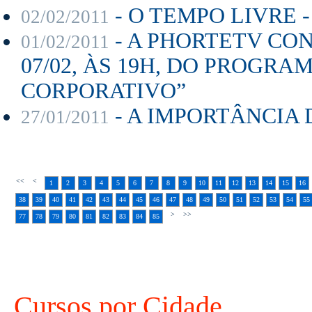
- O TEMPO LIVRE - 
02/02/2011
- A PHORTETV CON
01/02/2011
07/02, ÀS 19H, DO PROGR
CORPORATIVO”
- A IMPORTÂNCIA 
27/01/2011
<<
<
1
2
3
4
5
6
7
8
9
10
11
12
13
14
15
16
38
39
40
41
42
43
44
45
46
47
48
49
50
51
52
53
54
55
>
>>
77
78
79
80
81
82
83
84
85
Cursos por Cidade