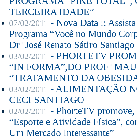
PROGRAMA “PIKE TOTAL”,
TERCEIRA IDADE”
- Nova Data :: Assista 
07/02/2011
Programa “Você no Mundo Corpo
Drº José Renato Sátiro Santiago 
- PHORTETV PROMO
03/02/2011
“IN FORMA”,DO PROFº MAU
“TRATAMENTO DA OBESID
- ALIMENTAÇÃO NO
03/02/2011
CECI SANTIAGO
- PhorteTV promove, d
02/02/2011
“Esporte e Atividade Física”, c
Um Mercado Interessante”