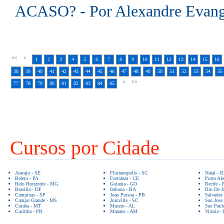
ACASO? - Por Alexandre Evange
<<
<
1
2
3
4
5
6
7
8
9
10
11
12
13
14
15
16
38
39
40
41
42
43
44
45
46
47
48
49
50
51
52
53
54
55
>
>>
77
78
79
80
81
82
83
84
85
Cursos por Cidade
Aracaju - SE
Florianopolis - SC
Natal - 
Belem - PA
Fortaleza - CE
Porto Ale
Belo Horizonte - MG
Goiania - GO
Recife - 
Brasilia - DF
Itabuna - BA
Rio De Ja
Campinas - SP
Joao Pessoa - PB
Salvador
Campo Grande - MS
Joinville - SC
Sao Jose
Cuiaba - MT
Maceio - AL
Sao Paul
Curitiba - PR
Manaus - AM
Vitoria -