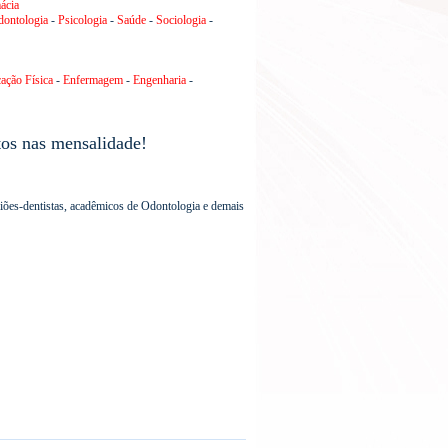
ácia
ontologia
-
Psicologia
-
Saúde
-
Sociologia
-
ação Física
-
Enfermagem
-
Engenharia
-
tos nas mensalidade!
rgiões-dentistas, acadêmicos de Odontologia e demais