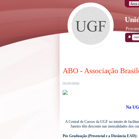
Unid
Procure
ABO - Associação Brasile
00/00/0000
Na U
A Central de Cursos da UGF no intuito de facilitar 
Janeiro
têm desconto nas mensalidades dos cur
Pós Graduação (Presencial e a Distância EAD):