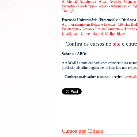
Ambiental
-
Arquitetura
-
Artes
-
Aviação
-
Ciências
Filosofia
-
Fisioterapia
-
Gestão
-
Informática
-
Líng
Tradução
Extensão Universitária (Presencial e a Distânci
Aprimoramento em Beleza e Estética
-
Ciências Bio
Fisioterapia
-
Gestão
-
Gestão Comercial
-
História
Unat
/
Unati
-
Universidade da Melhor Idade
Confira os cursos no
site
e entre
Sobre a a ABO:
A ABO-RJ é uma entidade com características técnico-
profissionais afins regularmente inscritos nos respe
Conheça mais sobre o nosso parceiro:
www.abo
Cursos por Cidade