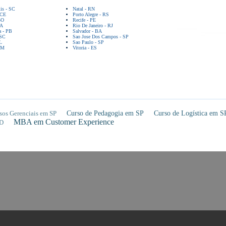
lis - SC
Natal - RN
 CE
Porto Alegre - RS
GO
Recife - PE
BA
Rio De Janeiro - RJ
a - PB
Salvador - BA
 SC
Sao Jose Dos Campos - SP
L
Sao Paulo - SP
AM
Vitoria - ES
sos Gerenciais em SP
Curso de Pedagogia em SP
Curso de Logística em S
MBA em Customer Experience
D