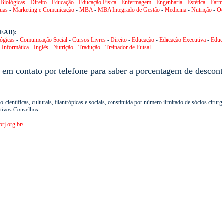
 Biológicas
-
Direito
-
Educação
-
Educação Física
-
Enfermagem
-
Engenharia
-
Estética
-
Farm
uas
-
Marketing e Comunicação
-
MBA
-
MBA Integrado de Gestão
-
Medicina
-
Nutrição
-
Od
a EAD):
lógicas
-
Comunicação Social
-
Cursos Livres
-
Direito
-
Educação
-
Educação Executiva
-
Educ
-
Informática
-
Inglês
-
Nutrição
-
Tradução
-
Treinador de
Futsal
 em contato por telefone para saber a porcentagem de descon
científicas, culturais, filantrópicas e sociais, constituída por número ilimitado de sócios ciru
ctivos Conselhos.
rj.org.br/