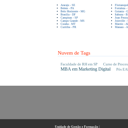
Aracaju - SE
Florianopo
Belem - PA
Fortaleza -
Belo Horizonte - MG
Goiania - 
Brasilia - DF
Itabuna - 
Campinas - SP
Joao Pesso
Campo Grande - MS
Joinville -
Cuiaba - MT
Maceio - A
Curitiba - PR
Manaus - 
Nuvem de Tags
Faculdade de RH em SP
Curso de Proces
MBA em Marketing Digital
Pós EA
Unidade de Gestão e Formação
|