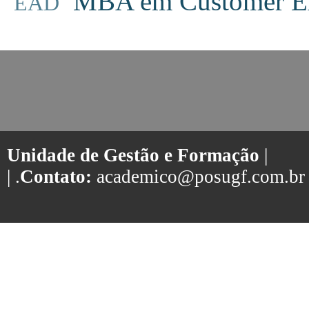
MBA em Customer Ex
EAD
Unidade de Gestão e Formação
|
| .
Contato:
academico@posugf.com.br