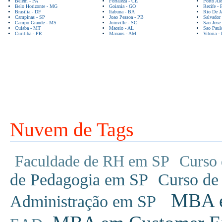
Belem - PA
Fortaleza - CE
Porto Ale
Belo Horizonte - MG
Goiania - GO
Recife - 
Brasilia - DF
Itabuna - BA
Rio De Ja
Campinas - SP
Joao Pessoa - PB
Salvador
Campo Grande - MS
Joinville - SC
Sao Jose
Cuiaba - MT
Maceio - AL
Sao Paul
Curitiba - PR
Manaus - AM
Vitoria -
Nuvem de Tags
Faculdade de RH em SP
Curso 
de Pedagogia em SP
Curso de
MBA em
Administração em SP