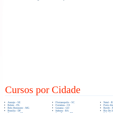
Cursos por Cidade
Aracaju - SE
Florianopolis - SC
Natal - 
Belem - PA
Fortaleza - CE
Porto Ale
Belo Horizonte - MG
Goiania - GO
Recife - 
Brasilia - DF
Itabuna - BA
Rio De Ja