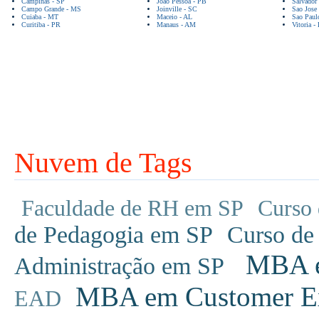
Campinas - SP
Joao Pessoa - PB
Salvador
Campo Grande - MS
Joinville - SC
Sao Jose
Cuiaba - MT
Maceio - AL
Sao Paul
Curitiba - PR
Manaus - AM
Vitoria -
Nuvem de Tags
Faculdade de RH em SP
Curso 
de Pedagogia em SP
Curso de
MBA em
Administração em SP
MBA em Customer Ex
EAD