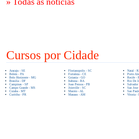
» Todas as notícias
Cursos por Cidade
Aracaju - SE
Florianopolis - SC
Natal - 
Belem - PA
Fortaleza - CE
Porto Ale
Belo Horizonte - MG
Goiania - GO
Recife - 
Brasilia - DF
Itabuna - BA
Rio De Ja
Campinas - SP
Joao Pessoa - PB
Salvador
Campo Grande - MS
Joinville - SC
Sao Jose
Cuiaba - MT
Maceio - AL
Sao Paul
Curitiba - PR
Manaus - AM
Vitoria -