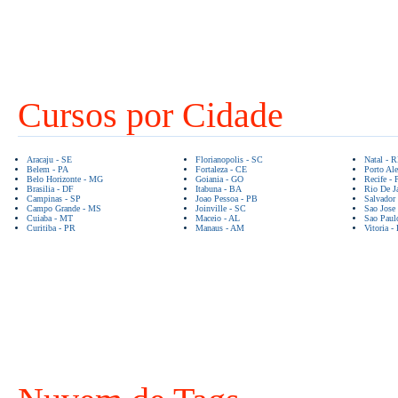
Cursos por Cidade
Aracaju - SE
Florianopolis - SC
Natal - 
Belem - PA
Fortaleza - CE
Porto Ale
Belo Horizonte - MG
Goiania - GO
Recife - 
Brasilia - DF
Itabuna - BA
Rio De Ja
Campinas - SP
Joao Pessoa - PB
Salvador
Campo Grande - MS
Joinville - SC
Sao Jose
Cuiaba - MT
Maceio - AL
Sao Paul
Curitiba - PR
Manaus - AM
Vitoria -