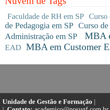
Nuvem de Tags
Faculdade de RH em SP
Curso 
de Pedagogia em SP
Curso de
MBA em
Administração em SP
MBA em Customer Ex
EAD
Unidade de Gestão e Formação
|
| .
Contato:
academico@posugf.com.br